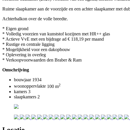
Ruime slaapkamer aan de voorzijde en een achter slaapkamer met dub
Achterbalkon over de volle breedte.
* Eigen grond
* Volledig voorzien van kunststof kozijnen met HR++ glas
* Actieve VvE met een bijdrage ad € 118,19 per maand
* Rustige en centrale ligging
* Mogelijkheid voor een dakopbouw
* Oplevering in overleg
* Verkoopvoorwaarden den Braber & Ram
Omschrijving
bouwjaar
1934
2
woonoppervlakte
100 m
kamers
3
slaapkamers
2
Locatie