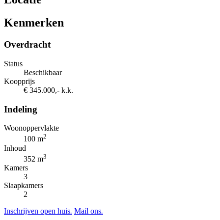
Kenmerken
Overdracht
Status
Beschikbaar
Koopprijs
€ 345.000,- k.k.
Indeling
Woonoppervlakte
2
100 m
Inhoud
3
352 m
Kamers
3
Slaapkamers
2
Inschrijven open huis
.
Mail ons
.