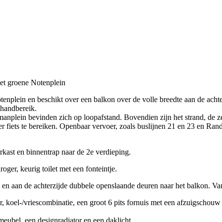
het groene Notenplein
otenplein en beschikt over een balkon over de volle breedte aan de acht
 handbereik.
nplein bevinden zich op loopafstand. Bovendien zijn het strand, de ze
 fiets te bereiken. Openbaar vervoer, zoals buslijnen 21 en 23 en Rands
kast en binnentrap naar de 2e verdieping.
ger, keurig toilet met een fonteintje.
 aan de achterzijde dubbele openslaande deuren naar het balkon. Vanuit 
koel-/vriescombinatie, een groot 6 pits fornuis met een afzuigschouw e
ubel, een designradiator en een daklicht.