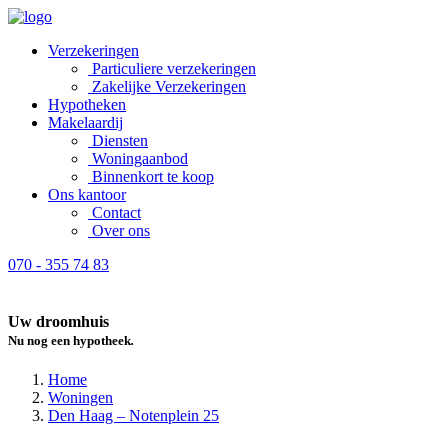
Verzekeringen
Particuliere verzekeringen
Zakelijke Verzekeringen
Hypotheken
Makelaardij
Diensten
Woningaanbod
Binnenkort te koop
Ons kantoor
Contact
Over ons
070 - 355 74 83
Uw droomhuis
Nu nog een hypotheek
.
Home
Woningen
Den Haag – Notenplein 25