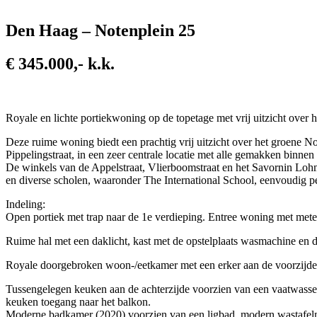
Den Haag – Notenplein 25
€ 345.000,- k.k.
Royale en lichte portiekwoning op de topetage met vrij uitzicht over 
Deze ruime woning biedt een prachtig vrij uitzicht over het groene N
Pippelingstraat, in een zeer centrale locatie met alle gemakken binnen
De winkels van de Appelstraat, Vlierboomstraat en het Savornin Lohma
en diverse scholen, waaronder The International School, eenvoudig per
Indeling:
Open portiek met trap naar de 1e verdieping. Entree woning met meter
Ruime hal met een daklicht, kast met de opstelplaats wasmachine en dro
Royale doorgebroken woon-/eetkamer met een erker aan de voorzijde en
Tussengelegen keuken aan de achterzijde voorzien van een vaatwasser, 
keuken toegang naar het balkon.
Moderne badkamer (2020) voorzien van een ligbad, modern wastafelme